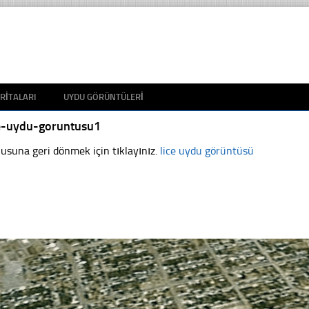
RITALARI
UYDU GÖRÜNTÜLERI
ce-uydu-goruntusu1
usuna geri dönmek için tıklayınız.
lice uydu görüntüsü