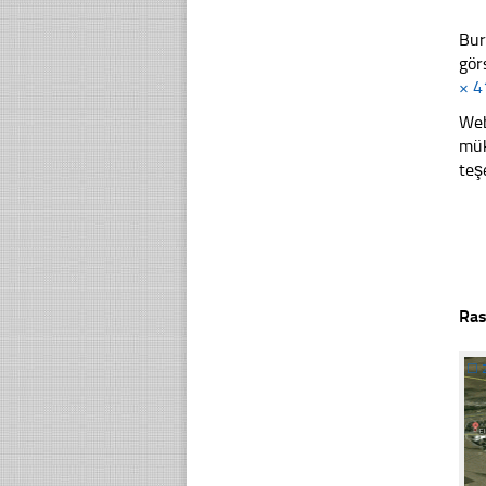
Bur
gör
× 4
Web
mük
teş
Ras
☐