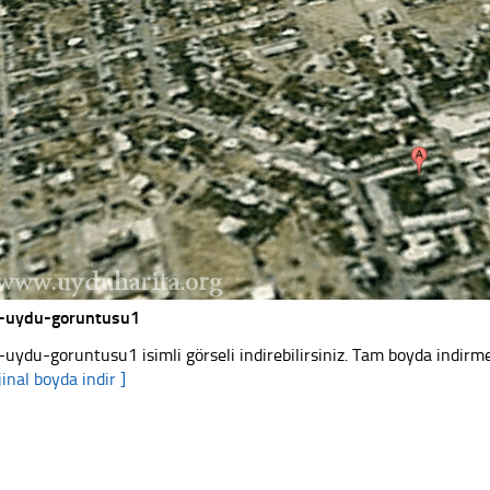
e-uydu-goruntusu1
e-uydu-goruntusu1 isimli görseli indirebilirsiniz. Tam boyda indirme
jinal boyda indir ]