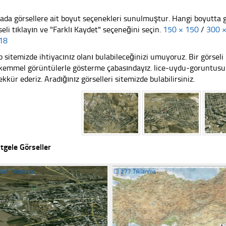
ada görsellere ait boyut seçenekleri sunulmuştur. Hangi boyutta 
seli tıklayın ve "Farklı Kaydet" seçeneğini seçin.
150 × 150
/
300 
18
 sitemizde ihtiyacınız olanı bulabileceğinizi umuyoruz. Bir görse
emmel görüntülerle gösterme çabasındayız. lice-uydu-goruntusu1 
ekkür ederiz. Aradığınız görselleri sitemizde bulabilirsiniz.
tgele Görseller
283 Tıklanma
☐
277 Tıklanma