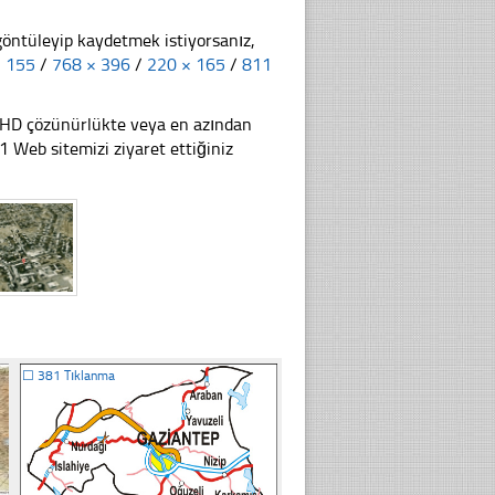
göntüleyip kaydetmek istiyorsanız,
× 155
/
768 × 396
/
220 × 165
/
811
li HD çözünürlükte veya en azından
Web sitemizi ziyaret ettiğiniz
☐
381 Tıklanma