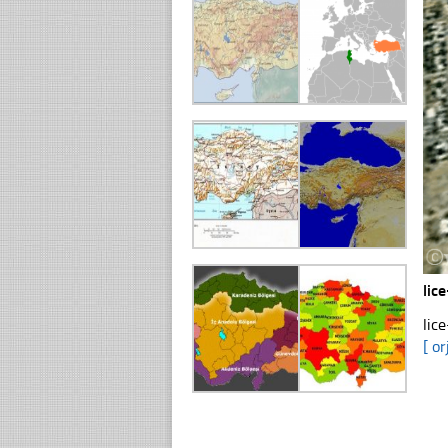
lic
lic
[ or