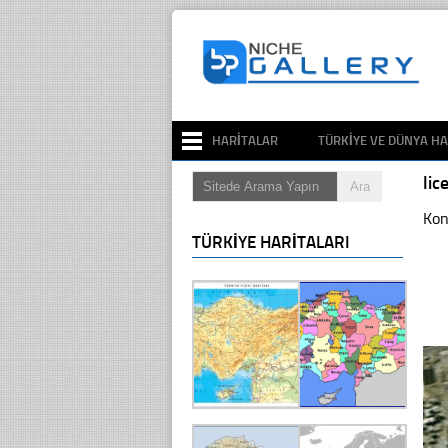
HARITALAR
TÜRKIYE VE DÜNYA HA
li
Kon
TÜRKIYE HARITALARI