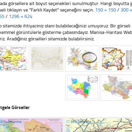
ada görsellere ait boyut seçenekleri sunulmuştur. Hangi boyutta 
seli tıklayın ve "Farklı Kaydet" seçeneğini seçin.
150 × 150
/
300 
65
/
1296 × 624
 sitemizde ihtiyacınız olanı bulabileceğinizi umuyoruz. Bir görse
emmel görüntülerle gösterme çabasındayız. Manisa-Haritasi Web s
riz. Aradığınız görselleri sitemizde bulabilirsiniz.
tgele Görseller
1034 Tıklanma
☐
385 Tıklanma