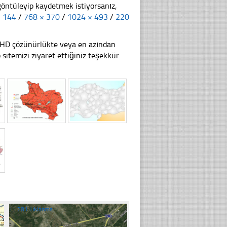
göntüleyip kaydetmek istiyorsanız,
× 144
/
768 × 370
/
1024 × 493
/
220
li HD çözünürlükte veya en azından
itemizi ziyaret ettiğiniz teşekkür
☐
281 Tıklanma