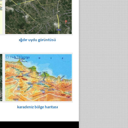
ığdır uydu görüntüsü
☐
748 Tıklanma
karadeniz bölge haritası