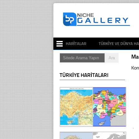
HARITALAR
TÜRKIYE VE DÜNYA HA
Man
Kon
TÜRKIYE HARITALARI