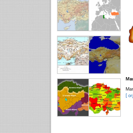
Man
Man
[ or