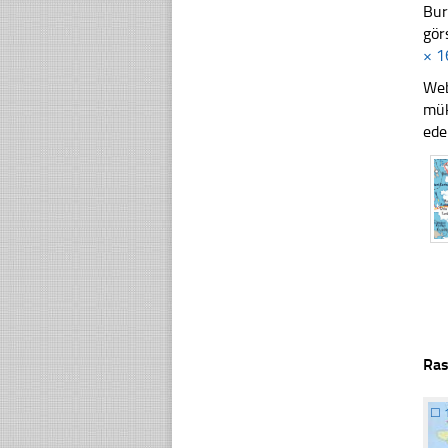
Bur
gör
× 1
Web
mük
ede
Ras
☐