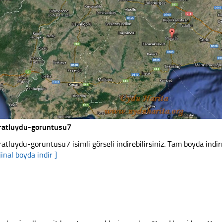
atluydu-goruntusu7
atluydu-goruntusu7 isimli görseli indirebilirsiniz. Tam boyda indir
jinal boyda indir ]