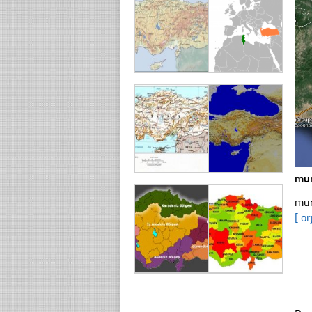
mur
mur
[ or