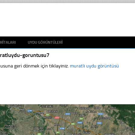
RITALARI
UYDU GÖRÜNTÜLERI
ratluydu-goruntusu7
usuna geri dönmek için tıklayınız.
muratlı uydu görüntüsü