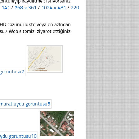
göntüleyip kaydetmek istiyorsanız,
× 141
/
768 × 361
/
1024 × 481
/
220
li HD çözünürlükte veya en azından
7 Web sitemizi ziyaret ettiğiniz