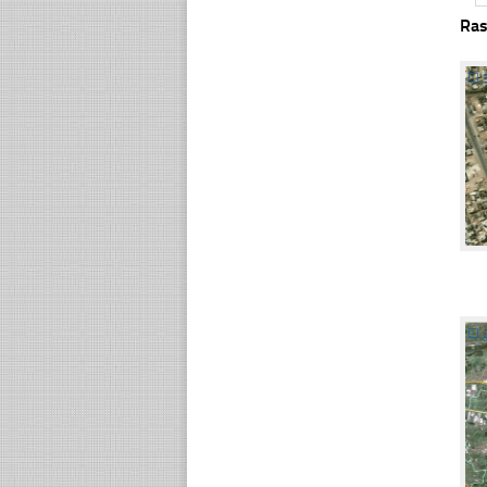
Ras
☐
☐