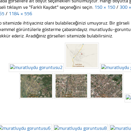
ada görsellere ait boyut seçenekleri sunulmuştur. Hangi boyutta 
seli tıklayın ve "Farklı Kaydet" seçeneğini seçin.
150 × 150
/
300 
65
/
1184 × 556
 sitemizde ihtiyacınız olanı bulabileceğinizi umuyoruz. Bir görse
emmel görüntülerle gösterme çabasındayız. muratluydu-goruntusu
ekkür ederiz. Aradığınız görselleri sitemizde bulabilirsiniz.