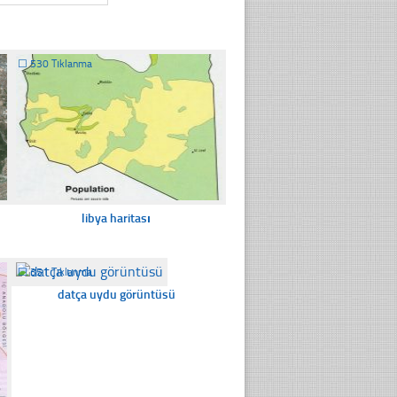
☐
530 Tıklanma
libya haritası
☐
351 Tıklanma
datça uydu görüntüsü