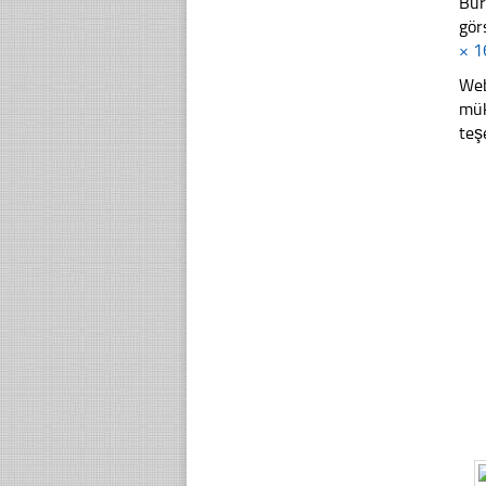
Bur
gör
× 1
Web
mük
teş