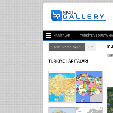
HARITALAR
TÜRKIYE VE DÜNYA HA
mu
Kon
TÜRKIYE HARITALARI