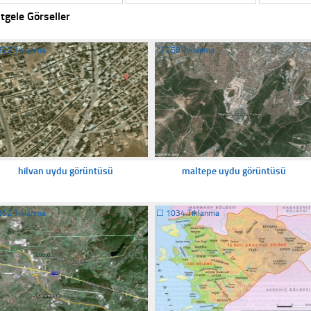
tgele Görseller
322 Tıklanma
☐
258 Tıklanma
hilvan uydu görüntüsü
maltepe uydu görüntüsü
262 Tıklanma
☐
1034 Tıklanma