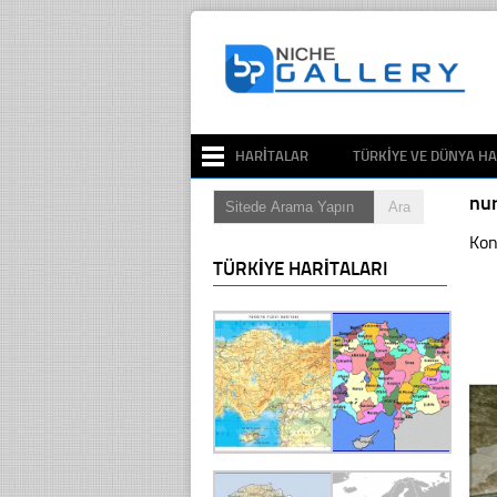
HARITALAR
TÜRKIYE VE DÜNYA HA
nu
Kon
TÜRKIYE HARITALARI