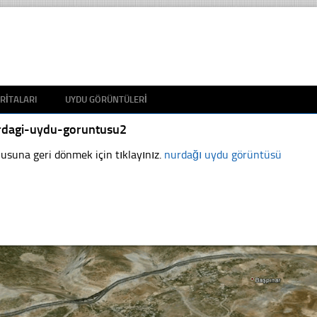
RITALARI
UYDU GÖRÜNTÜLERI
rdagi-uydu-goruntusu2
usuna geri dönmek için tıklayınız.
nurdağı uydu görüntüsü