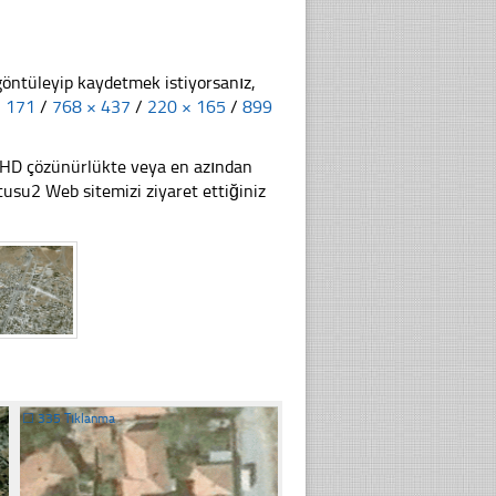
göntüleyip kaydetmek istiyorsanız,
× 171
/
768 × 437
/
220 × 165
/
899
li HD çözünürlükte veya en azından
su2 Web sitemizi ziyaret ettiğiniz
☐
335 Tıklanma