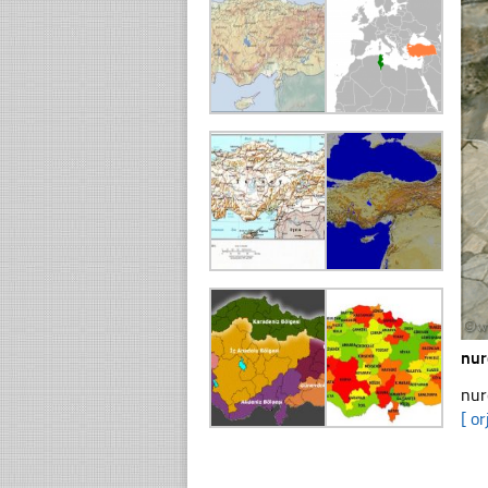
nur
nur
[ or