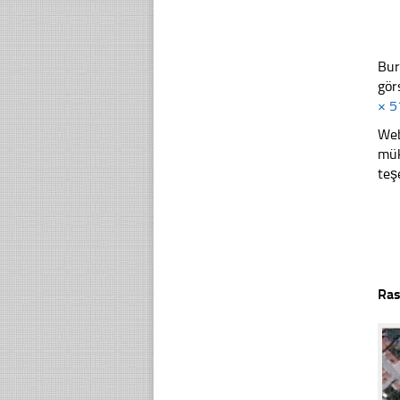
Bur
gör
× 5
Web
mük
teş
Ras
☐