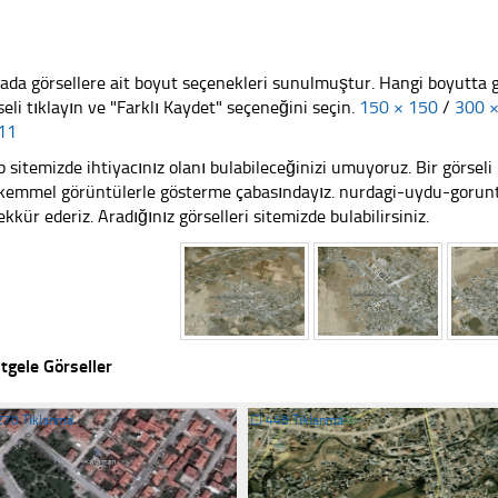
ada görsellere ait boyut seçenekleri sunulmuştur. Hangi boyutta 
seli tıklayın ve "Farklı Kaydet" seçeneğini seçin.
150 × 150
/
300 
11
 sitemizde ihtiyacınız olanı bulabileceğinizi umuyoruz. Bir görse
emmel görüntülerle gösterme çabasındayız. nurdagi-uydu-goruntu
ekkür ederiz. Aradığınız görselleri sitemizde bulabilirsiniz.
tgele Görseller
270 Tıklanma
☐
448 Tıklanma