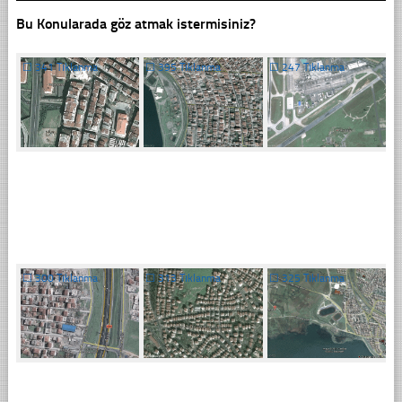
Bu Konularada göz atmak istermisiniz?
☐
341 Tıklanma
☐
395 Tıklanma
☐
247 Tıklanma
☐
300 Tıklanma
☐
313 Tıklanma
☐
325 Tıklanma