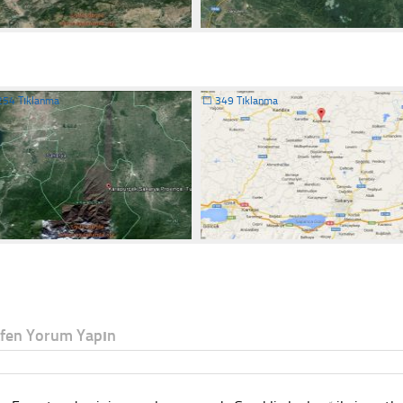
254 Tıklanma
☐
349 Tıklanma
tfen Yorum Yapın