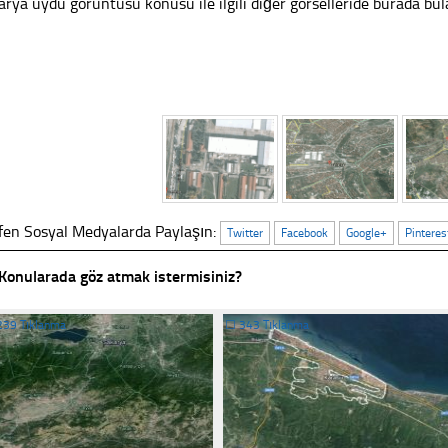
arya uydu görüntüsü konusu ile ilgili diğer görselleride burada bulab
fen Sosyal Medyalarda Paylaşın:
Twitter
Facebook
Google+
Pinteres
Konularada göz atmak istermisiniz?
239 Tıklanma
☐
343 Tıklanma