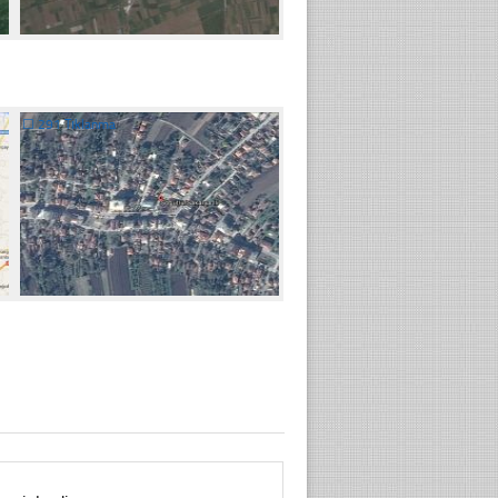
☐
291 Tıklanma