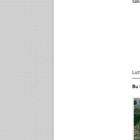
sak
Lüt
Bu 
☐