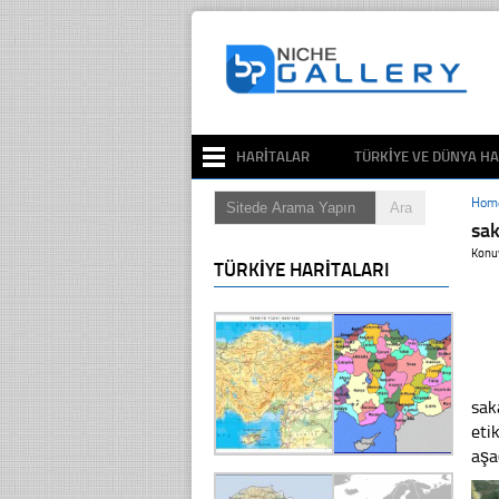
HARITALAR
TÜRKIYE VE DÜNYA HA
Hom
sa
Konu
TÜRKIYE HARITALARI
sak
eti
aşa