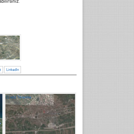
ilirsiniz.
t
LinkedIn
☐
402 Tıklanma