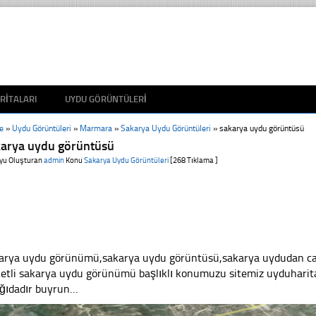
RITALARI
UYDU GÖRÜNTÜLERI
e
»
Uydu Görüntüleri
»
Marmara
»
Sakarya Uydu Görüntüleri
»
sakarya uydu görüntüsü
karya uydu görüntüsü
yu Oluşturan
admin
Konu
Sakarya Uydu Görüntüleri
[268 Tıklama ]
arya uydu görünümü,sakarya uydu görüntüsü,sakarya uydudan canl
ketli sakarya uydu görünümü başlıklı konumuzu sitemiz uyduharita
ğıdadır buyrun…