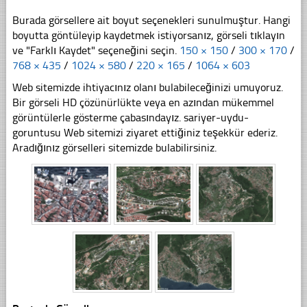
Burada görsellere ait boyut seçenekleri sunulmuştur. Hangi
boyutta göntüleyip kaydetmek istiyorsanız, görseli tıklayın
ve "Farklı Kaydet" seçeneğini seçin.
150 × 150
/
300 × 170
/
768 × 435
/
1024 × 580
/
220 × 165
/
1064 × 603
Web sitemizde ihtiyacınız olanı bulabileceğinizi umuyoruz.
Bir görseli HD çözünürlükte veya en azından mükemmel
görüntülerle gösterme çabasındayız. sariyer-uydu-
goruntusu Web sitemizi ziyaret ettiğiniz teşekkür ederiz.
Aradığınız görselleri sitemizde bulabilirsiniz.