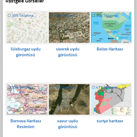
Rastgele Görseller
☐
359 Tıklanma
☐
489 Tıklanma
☐
368 Tıklanma
lüleburgaz uydu
siverek uydu
Belize Haritası
görüntüsü
görüntüsü
☐
339 Tıklanma
☐
268 Tıklanma
☐
477 Tıklanma
Bornova Haritası
savur uydu
suriye haritası
Resimleri
görüntüsü