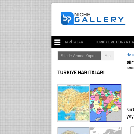
HARITALAR
TÜRKIYE VE DÜNYA HA
Hom
sii
Konu
TÜRKIYE HARITALARI
sii
yayı