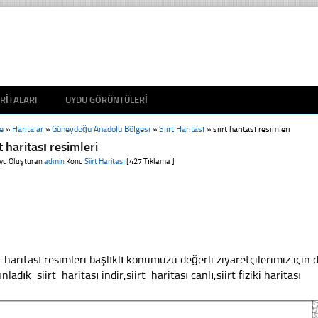
RITALARI
UYDU GÖRÜNTÜLERI
e
»
Haritalar
»
Güneydoğu Anadolu Bölgesi
»
Siirt Haritası
»
siirt haritası resimleri
rt haritası resimleri
yu Oluşturan
admin
Konu
Siirt Haritası
[427 Tıklama ]
rt haritası resimleri başlıklı konumuzu değerli ziyaretçilerimiz için
nladık siirt haritası indir,siirt haritası canlı,siirt fiziki haritası