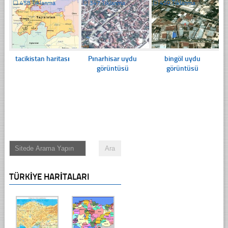
☐
458 Tıklanma
☐
347 Tıklanma
☐
450 Tıklanma
tacikistan haritası
Pınarhisar uydu
bingöl uydu
görüntüsü
görüntüsü
TÜRKIYE HARITALARI