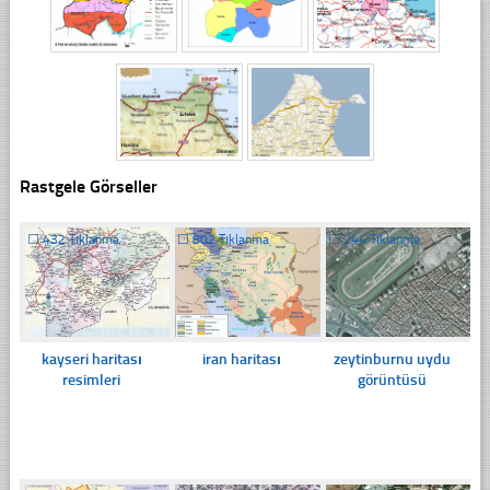
Rastgele Görseller
☐
432 Tıklanma
☐
802 Tıklanma
☐
244 Tıklanma
kayseri haritası
iran haritası
zeytinburnu uydu
resimleri
görüntüsü