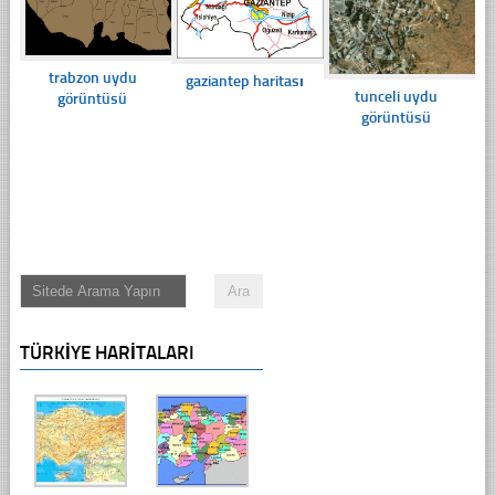
trabzon uydu
gaziantep haritası
tunceli uydu
görüntüsü
görüntüsü
TÜRKIYE HARITALARI