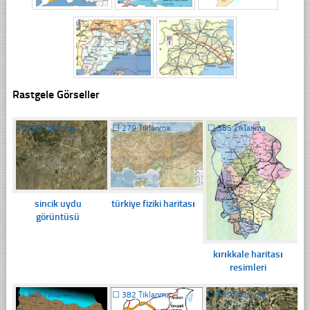
Rastgele Görseller
☐
208 Tıklanma
☐
279 Tıklanma
☐
365 Tıklanma
sincik uydu
türkiye fiziki haritası
görüntüsü
kırıkkale haritası
resimleri
☐
345 Tıklanma
☐
382 Tıklanma
☐
319 Tıklanma