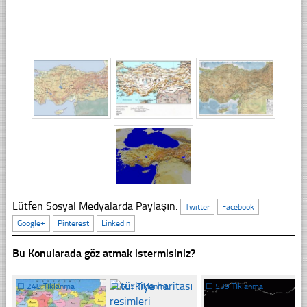
Lütfen Sosyal Medyalarda Paylaşın:
Twitter
Facebook
Google+
Pinterest
LinkedIn
Bu Konularada göz atmak istermisiniz?
☐
248 Tıklanma
☐
685 Tıklanma
☐
539 Tıklanma