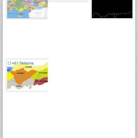
☐
491 Tıklanma