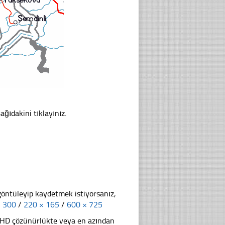
ağıdakini tıklayınız.
göntüleyip kaydetmek istiyorsanız,
× 300
/
220 × 165
/
600 × 725
li HD çözünürlükte veya en azından