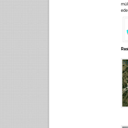
mük
ede
Ras
☐