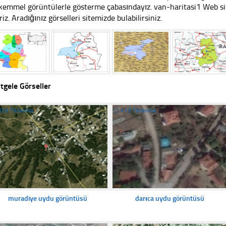
emmel görüntülerle gösterme çabasındayız. van-haritasi1 Web site
riz. Aradığınız görselleri sitemizde bulabilirsiniz.
tgele Görseller
359 Tıklanma
☐
415 Tıklanma
muradiye uydu görüntüsü
darıca uydu görüntüsü