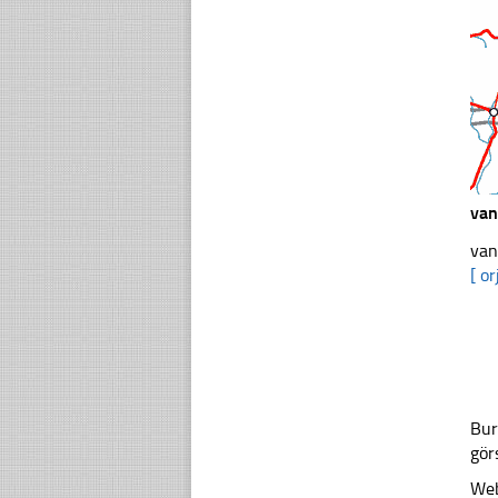
van
van
[ or
Bur
gör
Web