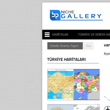
HARITALAR
TÜRKIYE VE DÜNYA HA
van
Kon
TÜRKIYE HARITALARI