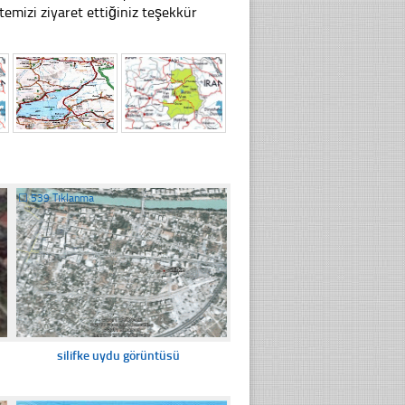
mizi ziyaret ettiğiniz teşekkür
☐
539 Tıklanma
silifke uydu görüntüsü