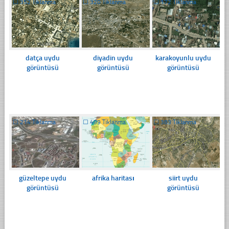
☐
352 Tıklanma
☐
320 Tıklanma
☐
172 Tıklanma
datça uydu
diyadin uydu
karakoyunlu uydu
görüntüsü
görüntüsü
görüntüsü
☐
214 Tıklanma
☐
499 Tıklanma
☐
383 Tıklanma
güzeltepe uydu
afrika haritası
siirt uydu
görüntüsü
görüntüsü