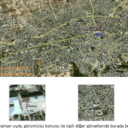
yaman uydu görüntüsü konusu ile ilgili diğer görselleride burada bul