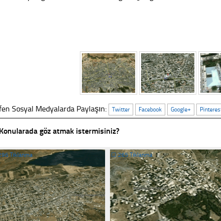
fen Sosyal Medyalarda Paylaşın:
Twitter
Facebook
Google+
Pinteres
Konularada göz atmak istermisiniz?
296 Tıklanma
☐
265 Tıklanma