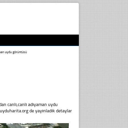
an uydu görüntüsü
n canlı,canlı adıyaman uydu
uyduharita.org de yayınladık detaylar