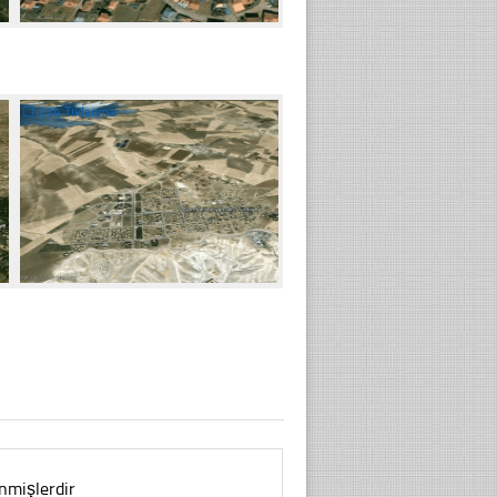
☐
214 Tıklanma
enmişlerdir