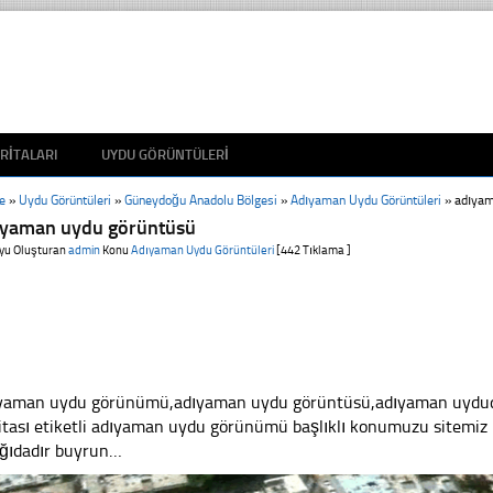
RITALARI
UYDU GÖRÜNTÜLERI
e
»
Uydu Görüntüleri
»
Güneydoğu Anadolu Bölgesi
»
Adıyaman Uydu Görüntüleri
»
adıyam
ıyaman uydu görüntüsü
yu Oluşturan
admin
Konu
Adıyaman Uydu Görüntüleri
[442 Tıklama ]
yaman uydu görünümü,adıyaman uydu görüntüsü,adıyaman uyduda
itası etiketli adıyaman uydu görünümü başlıklı konumuzu sitemiz 
ğıdadır buyrun…