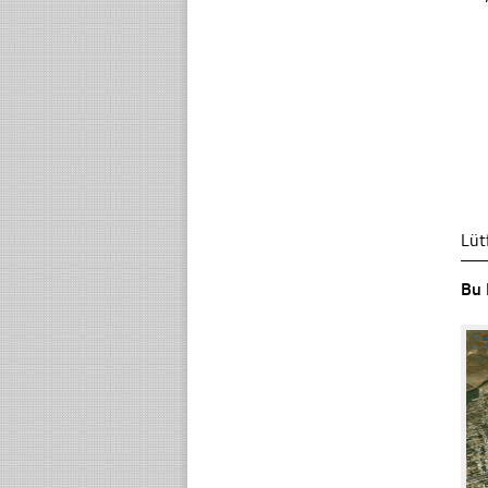
Lüt
Bu 
☐