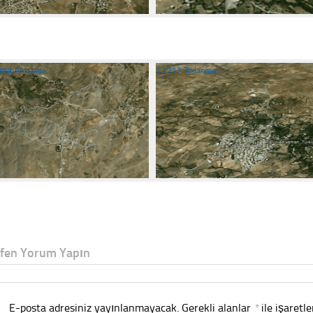
206 Tıklanma
☐
217 Tıklanma
tfen Yorum Yapın
E-posta adresiniz yayınlanmayacak.
Gerekli alanlar
*
ile işaretl