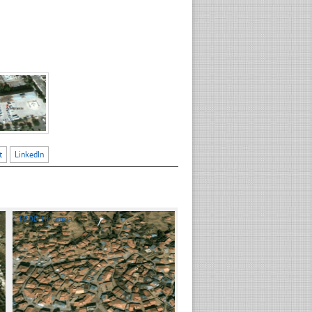
t
LinkedIn
☐
290 Tıklanma