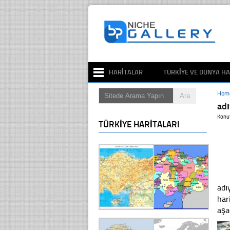
HARITALAR
TÜRKIYE VE DÜNYA HA
Hom
ad
Konu
TÜRKIYE HARITALARI
adı
har
aşa