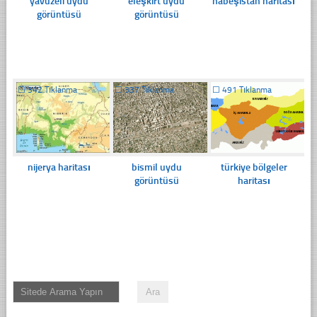
yavuzeli uydu
eleşkirt uydu
habeşistan haritası
görüntüsü
görüntüsü
☐
342 Tıklanma
☐
337 Tıklanma
☐
491 Tıklanma
nijerya haritası
bismil uydu
türkiye bölgeler
görüntüsü
haritası