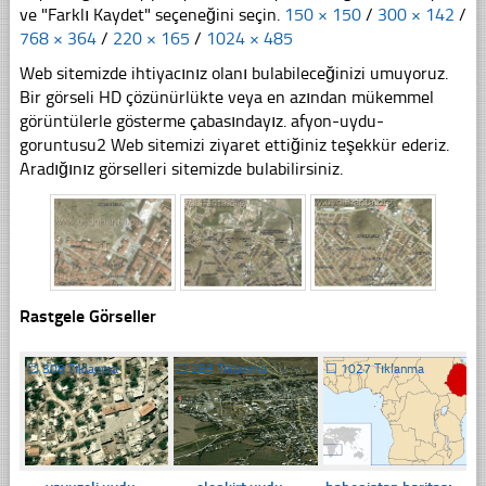
ve "Farklı Kaydet" seçeneğini seçin.
150 × 150
/
300 × 142
/
768 × 364
/
220 × 165
/
1024 × 485
Web sitemizde ihtiyacınız olanı bulabileceğinizi umuyoruz.
Bir görseli HD çözünürlükte veya en azından mükemmel
görüntülerle gösterme çabasındayız. afyon-uydu-
goruntusu2 Web sitemizi ziyaret ettiğiniz teşekkür ederiz.
Aradığınız görselleri sitemizde bulabilirsiniz.
Rastgele Görseller
☐
308 Tıklanma
☐
283 Tıklanma
☐
1027 Tıklanma