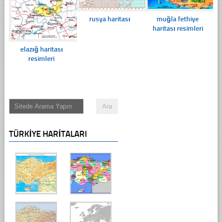
rusya haritası
muğla fethiye
haritası resimleri
elazığ haritası
resimleri
TÜRKIYE HARITALARI