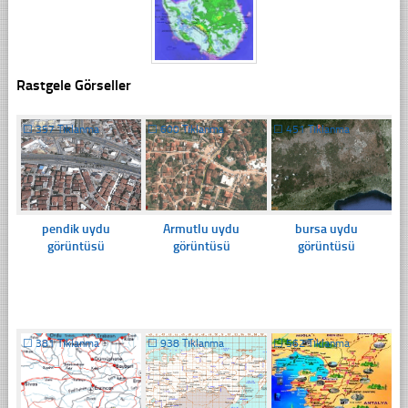
Rastgele Görseller
☐
357 Tıklanma
☐
600 Tıklanma
☐
451 Tıklanma
pendik uydu
Armutlu uydu
bursa uydu
görüntüsü
görüntüsü
görüntüsü
☐
381 Tıklanma
☐
938 Tıklanma
☐
562 Tıklanma