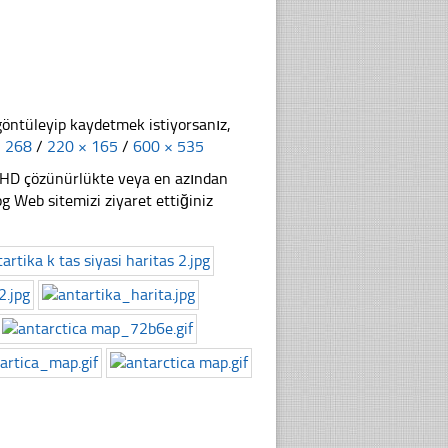
göntüleyip kaydetmek istiyorsanız,
× 268
/
220 × 165
/
600 × 535
li HD çözünürlükte veya en azından
 Web sitemizi ziyaret ettiğiniz