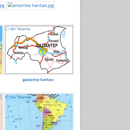
☐
381 Tıklanma
gaziantep haritası
☐
344 Tıklanma