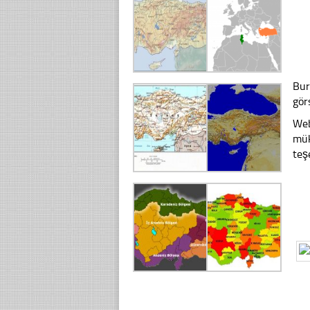
Bur
gör
Web
mük
teş