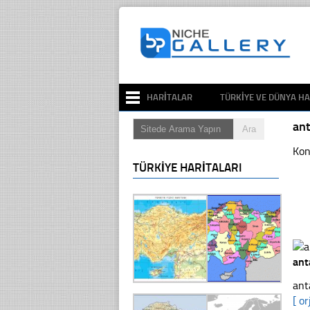
HARITALAR
TÜRKIYE VE DÜNYA HA
ant
Kon
TÜRKIYE HARITALARI
ant
ant
[ or