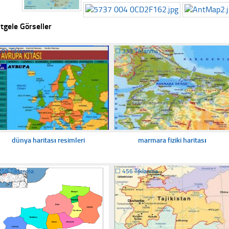
tgele Görseller
491 Tıklanma
☐
339 Tıklanma
dünya haritası resimleri
marmara fiziki haritası
258 Tıklanma
☐
456 Tıklanma