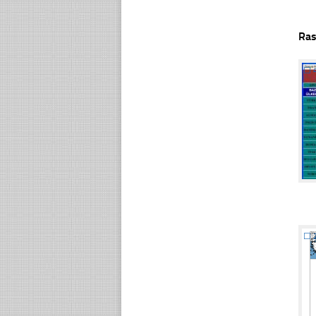
Ras
☐
☐