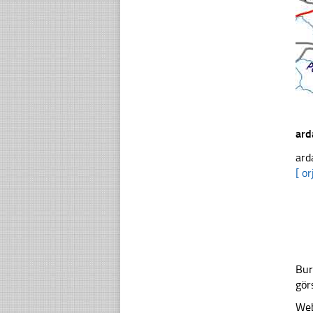
ard
ard
[ or
Bur
gör
Web