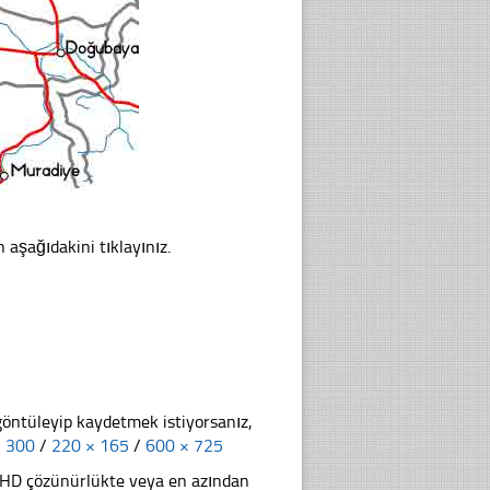
n aşağıdakini tıklayınız.
göntüleyip kaydetmek istiyorsanız,
× 300
/
220 × 165
/
600 × 725
li HD çözünürlükte veya en azından