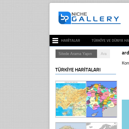
HARITALAR
TÜRKIYE VE DÜNYA HA
ard
Kon
TÜRKIYE HARITALARI