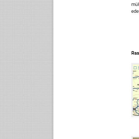
mük
ede
Ras
☐