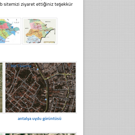
sitemizi ziyaret ettiğiniz teşekkür
☐
386 Tıklanma
antalya uydu görüntüsü