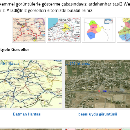
emmel görüntülerle gösterme çabasındayız. ardahanharitasi2 Web 
riz. Aradığınız görselleri sitemizde bulabilirsiniz.
tgele Görseller
349 Tıklanma
☐
272 Tıklanma
Batman Haritası
beşiri uydu görüntüsü