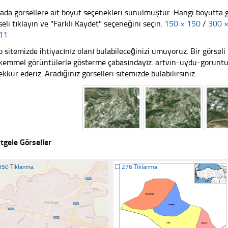
ada görsellere ait boyut seçenekleri sunulmuştur. Hangi boyutta 
seli tıklayın ve "Farklı Kaydet" seçeneğini seçin.
150 × 150
/
300 
11
 sitemizde ihtiyacınız olanı bulabileceğinizi umuyoruz. Bir görse
emmel görüntülerle gösterme çabasındayız. artvin-uydu-goruntus
ekkür ederiz. Aradığınız görselleri sitemizde bulabilirsiniz.
tgele Görseller
350 Tıklanma
☐
276 Tıklanma