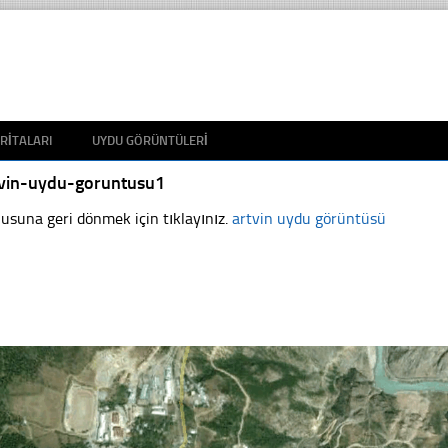
RITALARI
UYDU GÖRÜNTÜLERI
tvin-uydu-goruntusu1
usuna geri dönmek için tıklayınız.
artvin uydu görüntüsü