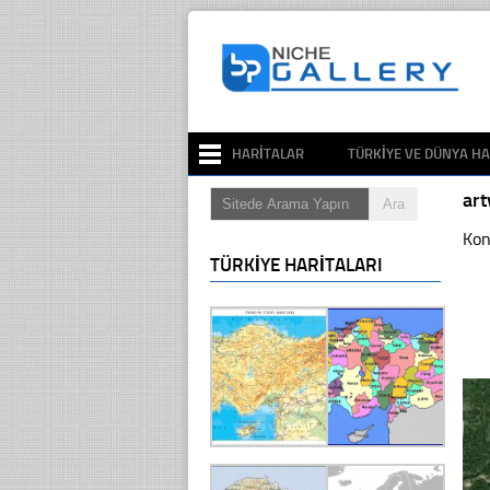
HARITALAR
TÜRKIYE VE DÜNYA HA
ar
Kon
TÜRKIYE HARITALARI