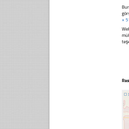
Bur
gör
× 5
Web
mük
teş
Ras
☐