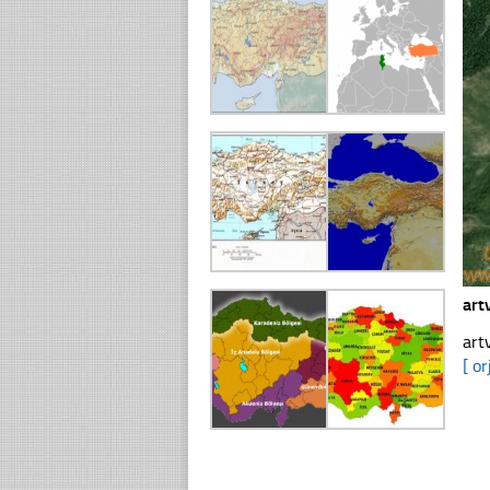
art
art
[ or