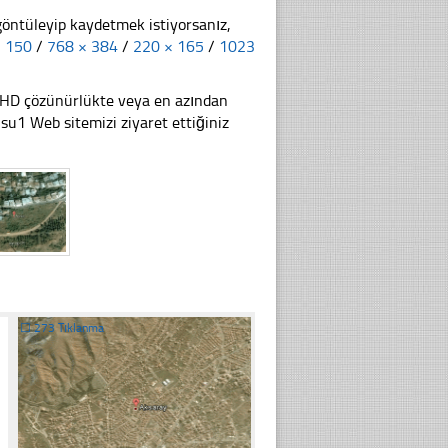
göntüleyip kaydetmek istiyorsanız,
× 150
/
768 × 384
/
220 × 165
/
1023
li HD çözünürlükte veya en azından
u1 Web sitemizi ziyaret ettiğiniz
☐
273 Tıklanma