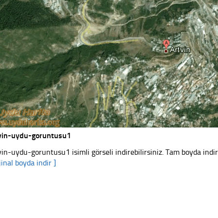
vin-uydu-goruntusu1
vin-uydu-goruntusu1 isimli görseli indirebilirsiniz. Tam boyda indir
jinal boyda indir ]