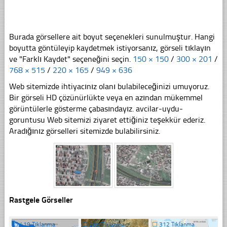
Burada görsellere ait boyut seçenekleri sunulmuştur. Hangi
boyutta göntüleyip kaydetmek istiyorsanız, görseli tıklayın
ve "Farklı Kaydet" seçeneğini seçin.
150 × 150
/
300 × 201
/
768 × 515
/
220 × 165
/
949 × 636
Web sitemizde ihtiyacınız olanı bulabileceğinizi umuyoruz.
Bir görseli HD çözünürlükte veya en azından mükemmel
görüntülerle gösterme çabasındayız. avcilar-uydu-
goruntusu Web sitemizi ziyaret ettiğiniz teşekkür ederiz.
Aradığınız görselleri sitemizde bulabilirsiniz.
Rastgele Görseller
☐
419 Tıklanma
☐
286 Tıklanma
☐
312 Tıklanma