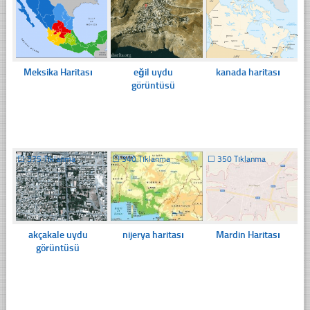
Meksika Haritası
eğil uydu
kanada haritası
görüntüsü
☐
375 Tıklanma
☐
340 Tıklanma
☐
350 Tıklanma
akçakale uydu
nijerya haritası
Mardin Haritası
görüntüsü