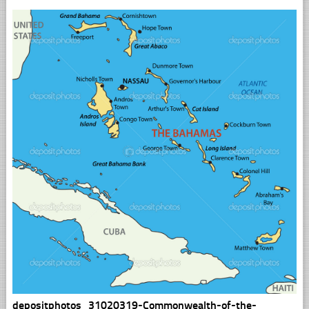
depositphotos_31020319-Commonwealth-of-the-