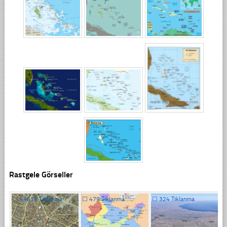
Rastgele Görseller
☐
44619 Tıklanma
☐
479 Tıklanma
☐
324 Tıklanma