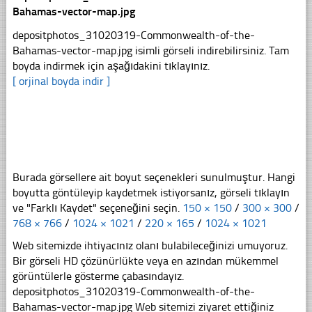
Bahamas-vector-map.jpg
depositphotos_31020319-Commonwealth-of-the-
Bahamas-vector-map.jpg isimli görseli indirebilirsiniz. Tam
boyda indirmek için aşağıdakini tıklayınız.
[ orjinal boyda indir ]
Burada görsellere ait boyut seçenekleri sunulmuştur. Hangi
boyutta göntüleyip kaydetmek istiyorsanız, görseli tıklayın
ve "Farklı Kaydet" seçeneğini seçin.
150 × 150
/
300 × 300
/
768 × 766
/
1024 × 1021
/
220 × 165
/
1024 × 1021
Web sitemizde ihtiyacınız olanı bulabileceğinizi umuyoruz.
Bir görseli HD çözünürlükte veya en azından mükemmel
görüntülerle gösterme çabasındayız.
depositphotos_31020319-Commonwealth-of-the-
Bahamas-vector-map.jpg Web sitemizi ziyaret ettiğiniz