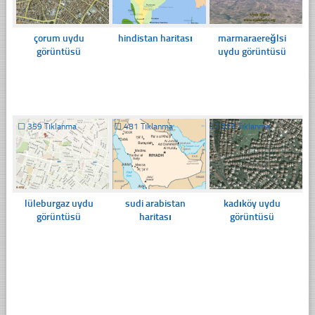
çorum uydu
hindistan haritası
marmaraereğlsi
görüntüsü
uydu görüntüsü
☐
359 Tıklanma
☐
481 Tıklanma
☐
313 Tıklanma
lüleburgaz uydu
sudi arabistan
kadıköy uydu
görüntüsü
haritası
görüntüsü