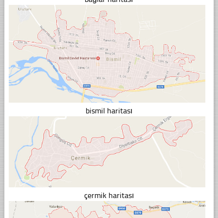
bismil haritası
çermik haritası