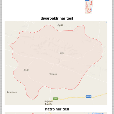
diyarbakır haritası
hazro haritası