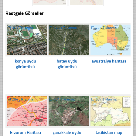
Rastgele Görseller
☐
351 Tıklanma
☐
1469 Tıklanma
☐
421 Tıklanma
konya uydu
hatay uydu
avustralya haritası
görüntüsü
görüntüsü
☐
284 Tıklanma
☐
481 Tıklanma
☐
307 Tıklanma
Erzurum Haritası
çanakkale uydu
tacikistan map