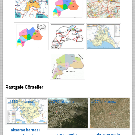
Rastgele Görseller
☐
333 Tıklanma
☐
270 Tıklanma
☐
274 Tıklanma
aksaray haritası
saray uydu
aksaray uydu