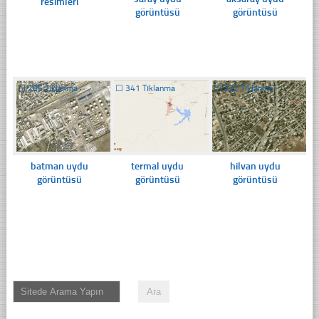
resimleri
görüntüsü
görüntüsü
☐
286 Tıklanma
☐
341 Tıklanma
☐
322 Tıklanma
batman uydu
termal uydu
hilvan uydu
görüntüsü
görüntüsü
görüntüsü