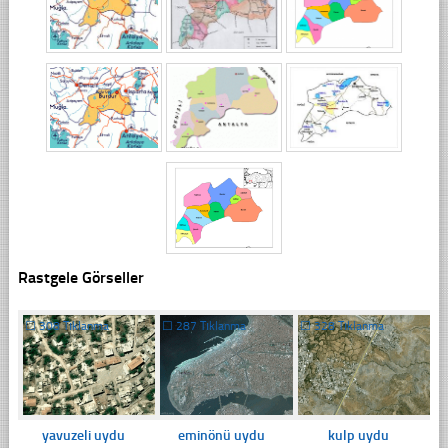
Rastgele Görseller
☐
308 Tıklanma
☐
287 Tıklanma
☐
328 Tıklanma
yavuzeli uydu
eminönü uydu
kulp uydu