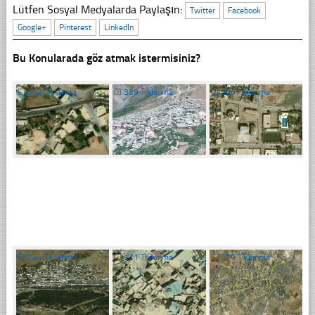
Lütfen Sosyal Medyalarda Paylaşın:
Twitter
Facebook
Google+
Pinterest
LinkedIn
Bu Konularada göz atmak istermisiniz?
☐
312 Tıklanma
☐
339 Tıklanma
☐
304 Tıklanma
☐
244 Tıklanma
☐
171 Tıklanma
☐
379 Tıklanma