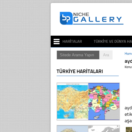
HARITALAR
TÜRKIYE VE DÜNYA HA
Hom
ay
Konu
TÜRKIYE HARITALARI
ayd
eti
aşa