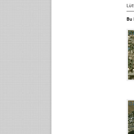
Lüt
Bu 
☐
☐