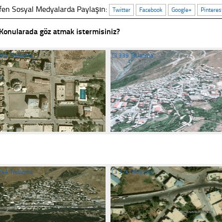
fen Sosyal Medyalarda Paylaşın:
Twitter
Facebook
Google+
Pinteres
Konularada göz atmak istermisiniz?
304 Tıklanma
☐
339 Tıklanma
244 Tıklanma
☐
314 Tıklanma