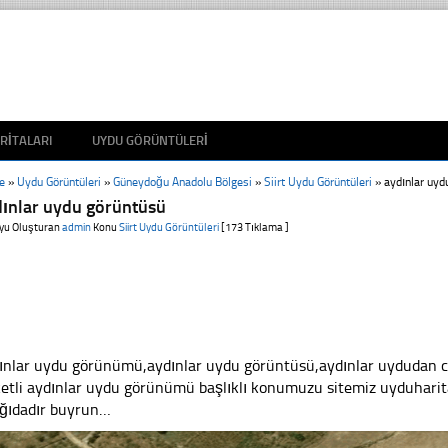
RITALARI
UYDU GÖRÜNTÜLERI
e
»
Uydu Görüntüleri
»
Güneydoğu Anadolu Bölgesi
»
Siirt Uydu Görüntüleri
»
aydınlar uyd
dınlar uydu görüntüsü
yu Oluşturan
admin
Konu
Siirt Uydu Görüntüleri
[173 Tıklama ]
ınlar uydu görünümü,aydınlar uydu görüntüsü,aydınlar uydudan can
ketli aydınlar uydu görünümü başlıklı konumuzu sitemiz uyduharita
ğıdadır buyrun…