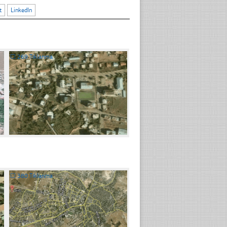
t
LinkedIn
☐
269 Tıklanma
☐
380 Tıklanma