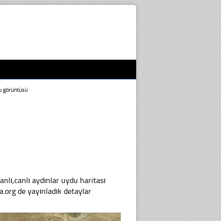
u görüntüsü
lı,canlı aydınlar uydu haritası
.org de yayınladık detaylar