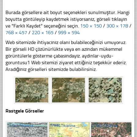
Burada görsellere ait boyut seçenekleri sunulmuştur. Hangi
boyutta göntüleyip kaydetmek istiyorsanız, görseli tıklayın
ve "Farklı Kaydet" seçeneğini seçin.
150 × 150
/
300 × 178
/
768 × 457
/
220 × 165
/
999 × 594
Web sitemizde ihtiyacınız olanı bulabileceğinizi umuyoruz.
Bir görseli HD çözünürlükte veya en azından mükemmel
görüntülerle gösterme çabasındayız. aydinlar-uydu-
goruntusu1 Web sitemizi ziyaret ettiğiniz teşekkür ederiz.
Aradığınız görselleri sitemizde bulabilirsiniz.
Rastgele Görseller
☐
542 Tıklanma
☐
340 Tıklanma
☐
595 Tıklanma