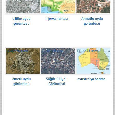
silifke uydu
nijerya haritası
Armutlu uydu
görüntüsü
görüntüsü
☐
323 Tıklanma
☐
291 Tıklanma
☐
422 Tıklanma
ömerli uydu
Söğütlü Uydu
avustralya haritası
görüntüsü
Görüntüsü