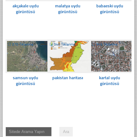
akçakale uydu
malatya uydu
babaeski uydu
görüntüsü
görüntüsü
görüntüsü
☐
370 Tıklanma
☐
346 Tıklanma
☐
345 Tıklanma
samsun uydu
pakistan haritası
kartal uydu
görüntüsü
görüntüsü