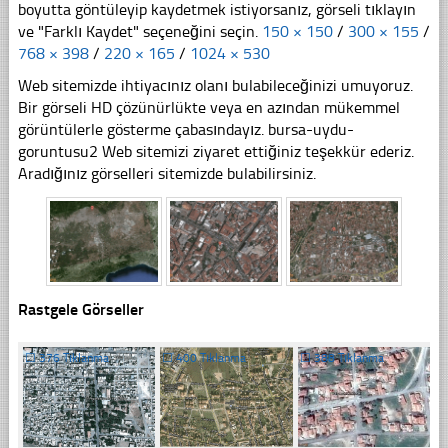
boyutta göntüleyip kaydetmek istiyorsanız, görseli tıklayın
ve "Farklı Kaydet" seçeneğini seçin.
150 × 150
/
300 × 155
/
768 × 398
/
220 × 165
/
1024 × 530
Web sitemizde ihtiyacınız olanı bulabileceğinizi umuyoruz.
Bir görseli HD çözünürlükte veya en azından mükemmel
görüntülerle gösterme çabasındayız. bursa-uydu-
goruntusu2 Web sitemizi ziyaret ettiğiniz teşekkür ederiz.
Aradığınız görselleri sitemizde bulabilirsiniz.
Rastgele Görseller
☐
376 Tıklanma
☐
400 Tıklanma
☐
388 Tıklanma