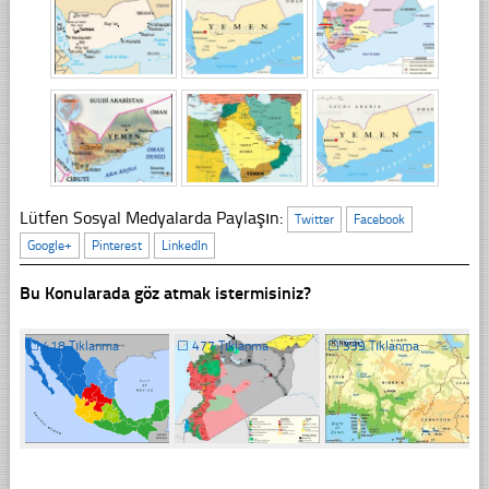
Lütfen Sosyal Medyalarda Paylaşın:
Twitter
Facebook
Google+
Pinterest
LinkedIn
Bu Konularada göz atmak istermisiniz?
☐
418 Tıklanma
☐
477 Tıklanma
☐
339 Tıklanma