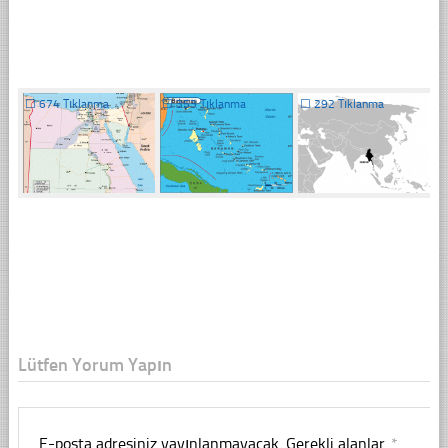
☐
674 Tıklanma
☐
353 Tıklanma
☐
292 Tıklanma
Lütfen Yorum Yapın
E-posta adresiniz yayınlanmayacak.
Gerekli alanlar
*