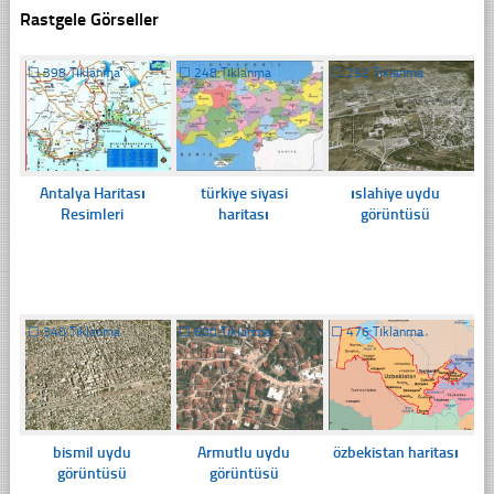
Rastgele Görseller
☐
398 Tıklanma
☐
248 Tıklanma
☐
292 Tıklanma
Antalya Haritası
türkiye siyasi
ıslahiye uydu
Resimleri
haritası
görüntüsü
☐
340 Tıklanma
☐
600 Tıklanma
☐
476 Tıklanma
bismil uydu
Armutlu uydu
özbekistan haritası
görüntüsü
görüntüsü