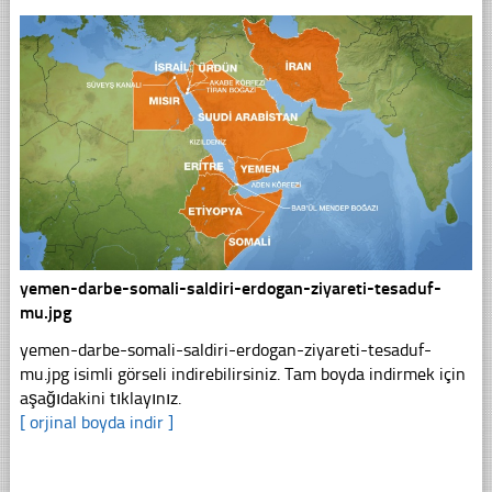
yemen-darbe-somali-saldiri-erdogan-ziyareti-tesaduf-
mu.jpg
yemen-darbe-somali-saldiri-erdogan-ziyareti-tesaduf-
mu.jpg isimli görseli indirebilirsiniz. Tam boyda indirmek için
aşağıdakini tıklayınız.
[ orjinal boyda indir ]