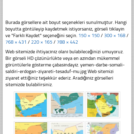
Burada görsellere ait boyut seçenekleri sunulmuştur. Hangi
boyutta göntüleyip kaydetmek istiyorsanız, görseli tıklayın
ve "Farklı Kaydet" seçeneğini seçin.
150 × 150
/
300 × 168
/
768 × 431
/
220 × 165
/
788 × 442
Web sitemizde ihtiyacınız olanı bulabileceğinizi umuyoruz.
Bir görseli HD çözünürlükte veya en azından mükemmel
görüntülerle gösterme çabasındayız. yemen-darbe-somali-
saldiri-erdogan-ziyareti-tesaduf-mu.jpg Web sitemizi
ziyaret ettiğiniz teşekkür ederiz. Aradığınız görselleri
sitemizde bulabilirsiniz.