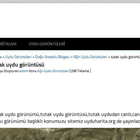
RITALARI
UYDU GÖRÜNTÜLERI
e
»
Uydu Görüntüleri
»
Doğu Anadolu Bölgesi
»
Ağrı Uydu Görüntüleri
»
tutak uydu görünt
tak uydu görüntüsü
yu Oluşturan
admin
Konu
Ağrı Uydu Görüntüleri
[296 Tıklama ]
ak uydu görünümü,tutak uydu görüntüsü,tutak uydudan canlı,canlı 
u görünümü başlıklı konumuzu sitemiz uyduharita.org de yayınlad