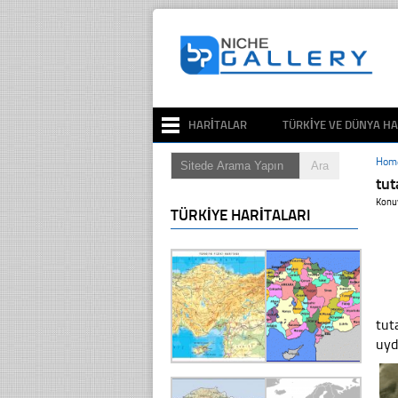
HARITALAR
TÜRKIYE VE DÜNYA HA
Hom
tu
Konu
TÜRKIYE HARITALARI
tut
uyd