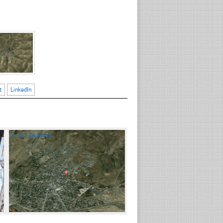
t
LinkedIn
☐
282 Tıklanma