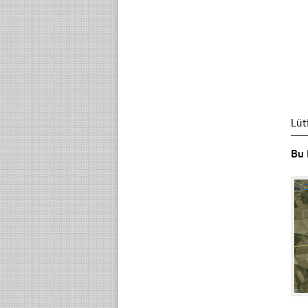
Lüt
Bu 
☐