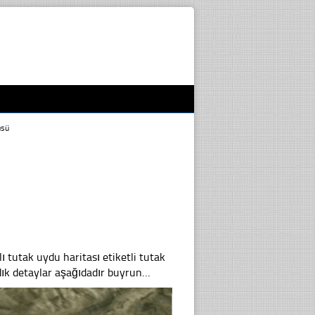
üsü
tutak uydu haritası etiketli tutak
ık detaylar aşağıdadır buyrun…