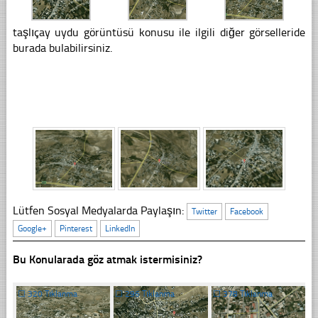
taşlıçay uydu görüntüsü konusu ile ilgili diğer görselleride
burada bulabilirsiniz.
Lütfen Sosyal Medyalarda Paylaşın:
Twitter
Facebook
Google+
Pinterest
LinkedIn
Bu Konularada göz atmak istermisiniz?
☐
320 Tıklanma
☐
296 Tıklanma
☐
378 Tıklanma