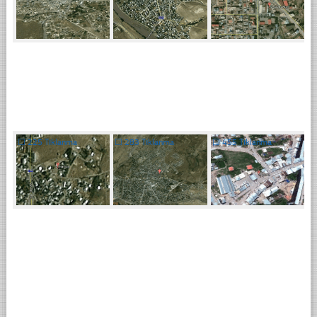
☐
225 Tıklanma
☐
283 Tıklanma
☐
455 Tıklanma