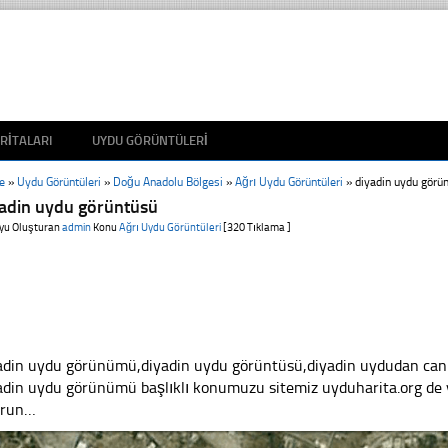
RITALARI
UYDU GÖRÜNTÜLERI
e
»
Uydu Görüntüleri
»
Doğu Anadolu Bölgesi
»
Ağrı Uydu Görüntüleri
»
diyadin uydu görü
yadin uydu görüntüsü
yu Oluşturan
admin
Konu
Ağrı Uydu Görüntüleri
[320 Tıklama ]
adin uydu görünümü,diyadin uydu görüntüsü,diyadin uydudan canlı,c
adin uydu görünümü başlıklı konumuzu sitemiz uyduharita.org de y
yrun…