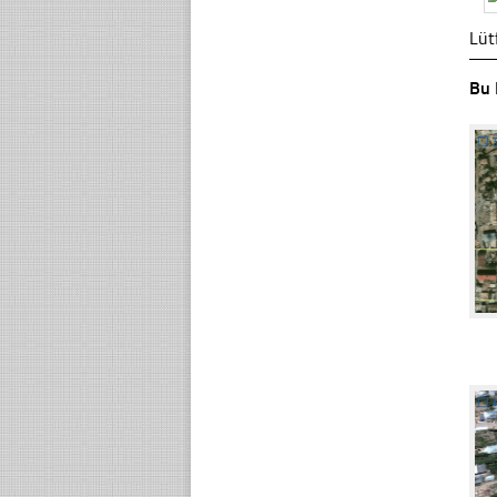
Lüt
Bu 
☐
☐