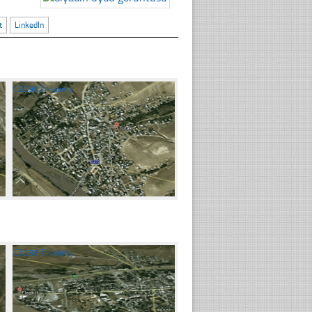
t
LinkedIn
☐
296 Tıklanma
☐
283 Tıklanma