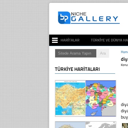
HARITALAR
TÜRKIYE VE DÜNYA HA
Hom
di
Konu
TÜRKIYE HARITALARI
diy
diy
bu