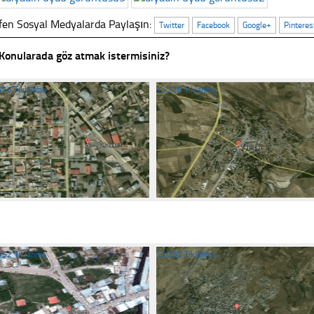
fen Sosyal Medyalarda Paylaşın:
Twitter
Facebook
Google+
Pinteres
Konularada göz atmak istermisiniz?
376 Tıklanma
☐
228 Tıklanma
452 Tıklanma
☐
282 Tıklanma