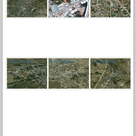
☐
283 Tıklanma
☐
321 Tıklanma
☐
229 Tıklanma