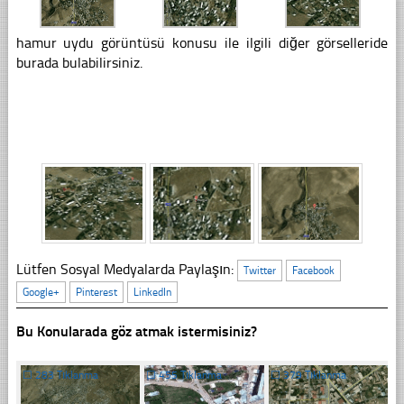
hamur uydu görüntüsü konusu ile ilgili diğer görselleride
burada bulabilirsiniz.
Lütfen Sosyal Medyalarda Paylaşın:
Twitter
Facebook
Google+
Pinterest
LinkedIn
Bu Konularada göz atmak istermisiniz?
☐
283 Tıklanma
☐
455 Tıklanma
☐
379 Tıklanma