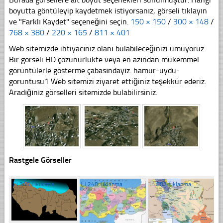
boyutta göntüleyip kaydetmek istiyorsanız, görseli tıklayın
ve "Farklı Kaydet" seçeneğini seçin.
150 × 150
/
300 × 148
/
768 × 380
/
220 × 165
/
811 × 401
Web sitemizde ihtiyacınız olanı bulabileceğinizi umuyoruz.
Bir görseli HD çözünürlükte veya en azından mükemmel
görüntülerle gösterme çabasındayız. hamur-uydu-
goruntusu1 Web sitemizi ziyaret ettiğiniz teşekkür ederiz.
Aradığınız görselleri sitemizde bulabilirsiniz.
Rastgele Görseller
☐
345 Tıklanma
☐
248 Tıklanma
☐
803 Tıklanma