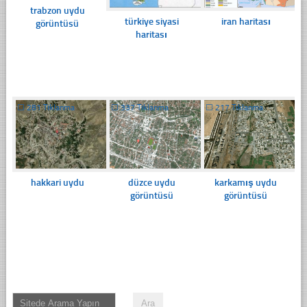
trabzon uydu
türkiye siyasi
iran haritası
görüntüsü
haritası
☐
281 Tıklanma
☐
337 Tıklanma
☐
217 Tıklanma
hakkari uydu
düzce uydu
karkamış uydu
görüntüsü
görüntüsü