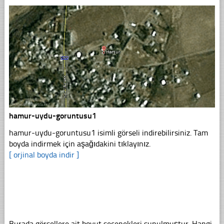
hamur-uydu-goruntusu1
hamur-uydu-goruntusu1 isimli görseli indirebilirsiniz. Tam
boyda indirmek için aşağıdakini tıklayınız.
[ orjinal boyda indir ]
Burada görsellere ait boyut seçenekleri sunulmuştur. Hangi