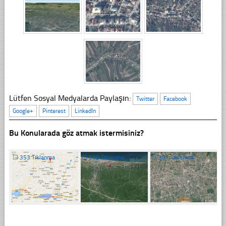
Lütfen Sosyal Medyalarda Paylaşın:
Twitter
Facebook
Google+
Pinterest
LinkedIn
Bu Konularada göz atmak istermisiniz?
☐
353 Tıklanma
☐
336 Tıklanma
☐
367 Tıklanma