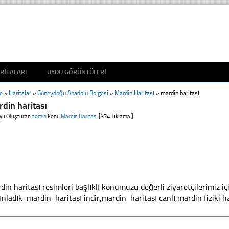
RITALARI
UYDU GÖRÜNTÜLERI
e
»
Haritalar
»
Güneydoğu Anadolu Bölgesi
»
Mardin Haritası
»
mardin haritası
din haritası
yu Oluşturan
admin
Konu
Mardin Haritası
[374 Tıklama ]
din haritası resimleri başlıklı konumuzu değerli ziyaretçilerimiz iç
ınladık mardin haritası indir,mardin haritası canlı,mardin fiziki ha