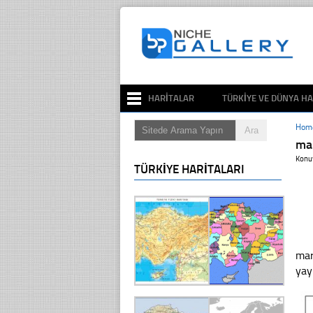
HARITALAR
TÜRKIYE VE DÜNYA HA
Hom
mar
Konu
TÜRKIYE HARITALARI
mar
yay