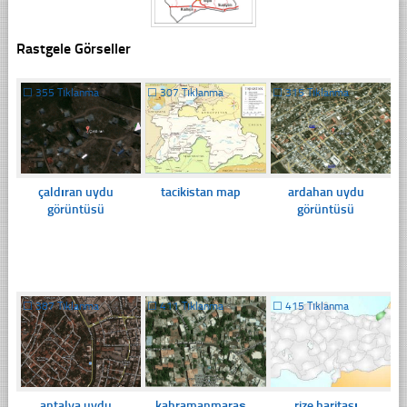
Rastgele Görseller
☐
355 Tıklanma
☐
307 Tıklanma
☐
315 Tıklanma
çaldıran uydu
tacikistan map
ardahan uydu
görüntüsü
görüntüsü
☐
387 Tıklanma
☐
411 Tıklanma
☐
415 Tıklanma
antalya uydu
kahramanmaraş
rize haritası