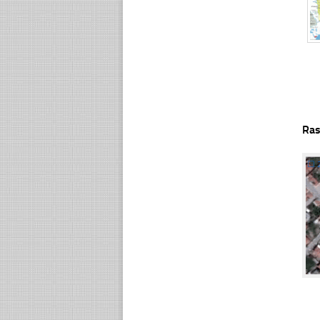
Ras
☐