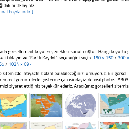
ğıdakini tıklayınız.
jinal boyda indir ]
ada görsellere ait boyut seçenekleri sunulmuştur. Hangi boyutta 
seli tıklayın ve "Farklı Kaydet" seçeneğini seçin.
150 × 150
/
300 
65
/
1024 × 697
 sitemizde ihtiyacınız olanı bulabileceğinizi umuyoruz. Bir görse
emmel görüntülerle gösterme çabasındayız. depositphotos_530
emizi ziyaret ettiğiniz teşekkür ederiz. Aradığınız görselleri sitemizd