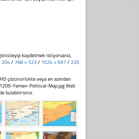
göntüleyip kaydetmek istiyorsanız,
× 204
/
768 × 523
/
1024 × 697
/
220
li HD çözünürlükte veya en azından
31209-Yemen-Political-Map.jpg Web
e bulabilirsiniz.