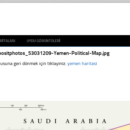
RITALARI
UYDU GÖRÜNTÜLERI
positphotos_53031209-Yemen-Political-Map.jpg
usuna geri dönmek için tıklayınız.
yemen haritası