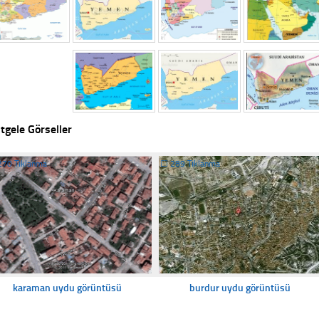
tgele Görseller
270 Tıklanma
☐
289 Tıklanma
karaman uydu görüntüsü
burdur uydu görüntüsü