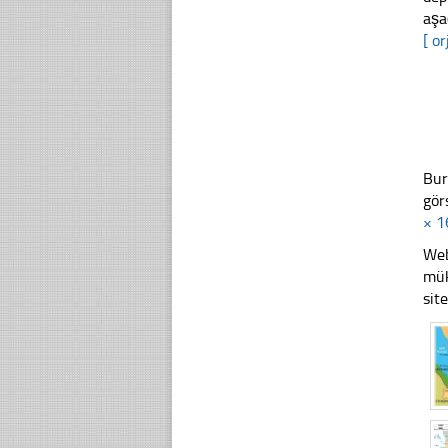
aşa
[ or
Bur
gör
× 1
Web
mük
sit