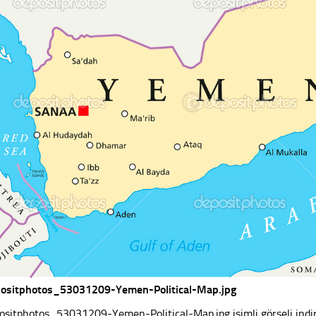
ositphotos_53031209-Yemen-Political-Map.jpg
ositphotos_53031209-Yemen-Political-Map.jpg isimli görseli indire