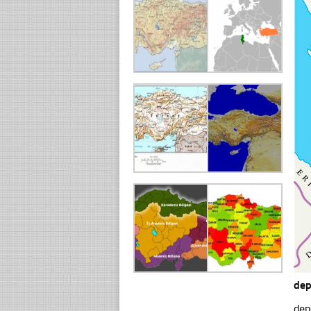
dep
dep