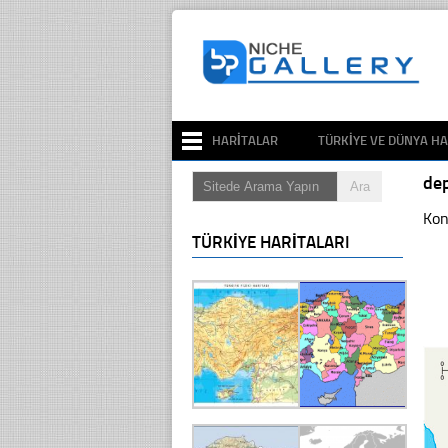
HARITALAR
TÜRKIYE VE DÜNYA HA
de
Kon
TÜRKIYE HARITALARI