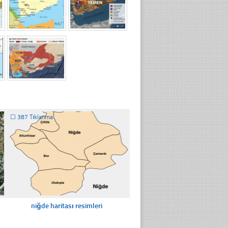
☐
387 Tıklanma
niğde haritası resimleri