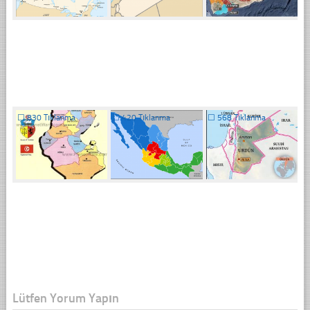
☐
830 Tıklanma
☐
420 Tıklanma
☐
568 Tıklanma
Lütfen Yorum Yapın