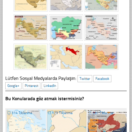
Lütfen Sosyal Medyalarda Paylaşın:
Twitter
Facebook
Google+
Pinterest
LinkedIn
Bu Konularada göz atmak istermisiniz?
☐
314 Tıklanma
☐
179 Tıklanma
☐
687 Tıklanma