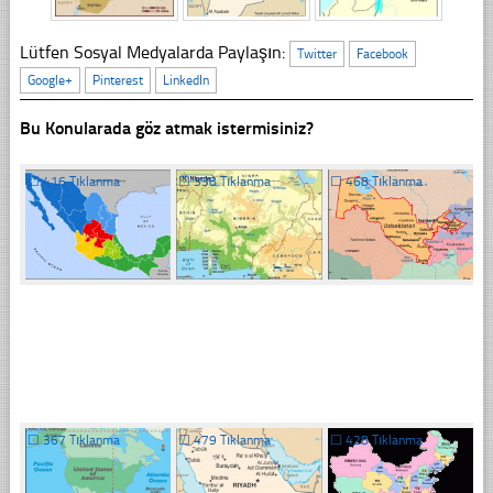
Lütfen Sosyal Medyalarda Paylaşın:
Twitter
Facebook
Google+
Pinterest
LinkedIn
Bu Konularada göz atmak istermisiniz?
☐
416 Tıklanma
☐
338 Tıklanma
☐
468 Tıklanma
☐
367 Tıklanma
☐
479 Tıklanma
☐
428 Tıklanma