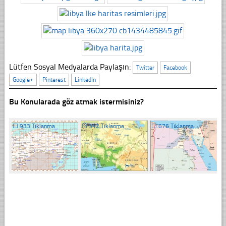
Lütfen Sosyal Medyalarda Paylaşın:
Twitter
Facebook
Google+
Pinterest
LinkedIn
Bu Konularada göz atmak istermisiniz?
☐
933 Tıklanma
☐
342 Tıklanma
☐
676 Tıklanma