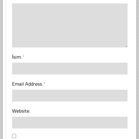
İsim:
*
Email Address:
*
Website: