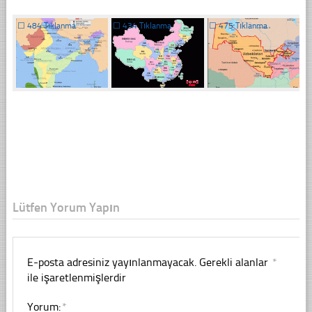
☐
484 Tıklanma
☐
434 Tıklanma
☐
475 Tıklanma
Lütfen Yorum Yapın
E-posta adresiniz yayınlanmayacak.
Gerekli alanlar
*
ile işaretlenmişlerdir
Yorum:
*