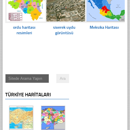
ordu haritası
siverek uydu
Meksika Haritası
resimleri
görüntüsü
TÜRKIYE HARITALARI