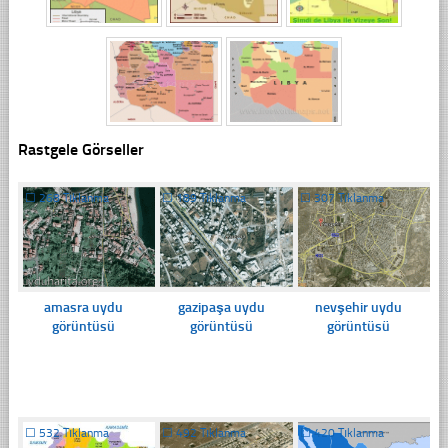
Rastgele Görseller
☐
268 Tıklanma
☐
189 Tıklanma
☐
307 Tıklanma
amasra uydu
gazipaşa uydu
nevşehir uydu
görüntüsü
görüntüsü
görüntüsü
☐
532 Tıklanma
☐
492 Tıklanma
☐
420 Tıklanma