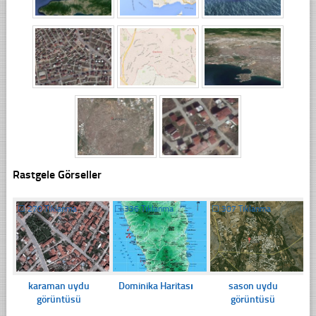
Rastgele Görseller
☐
270 Tıklanma
☐
336 Tıklanma
☐
307 Tıklanma
karaman uydu
Dominika Haritası
sason uydu
görüntüsü
görüntüsü