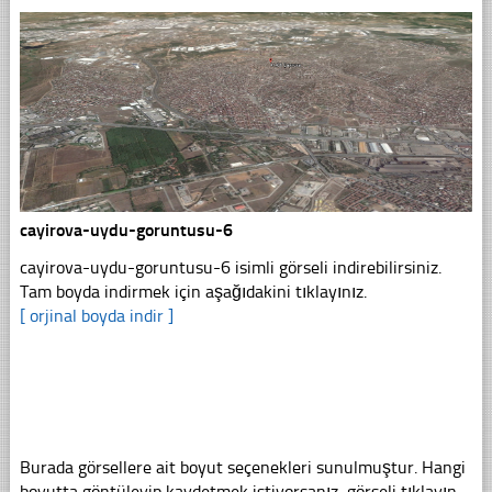
cayirova-uydu-goruntusu-6
cayirova-uydu-goruntusu-6 isimli görseli indirebilirsiniz.
Tam boyda indirmek için aşağıdakini tıklayınız.
[ orjinal boyda indir ]
Burada görsellere ait boyut seçenekleri sunulmuştur. Hangi
boyutta göntüleyip kaydetmek istiyorsanız, görseli tıklayın