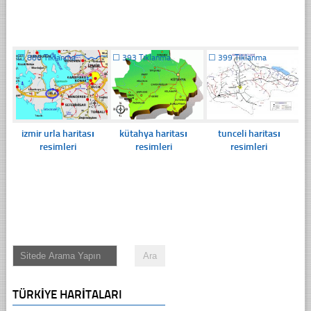
☐
886 Tıklanma
☐
393 Tıklanma
☐
399 Tıklanma
izmir urla haritası
kütahya haritası
tunceli haritası
resimleri
resimleri
resimleri
TÜRKIYE HARITALARI