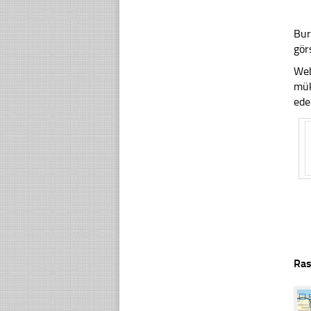
Bur
gör
Web
mük
ede
Ras
☐