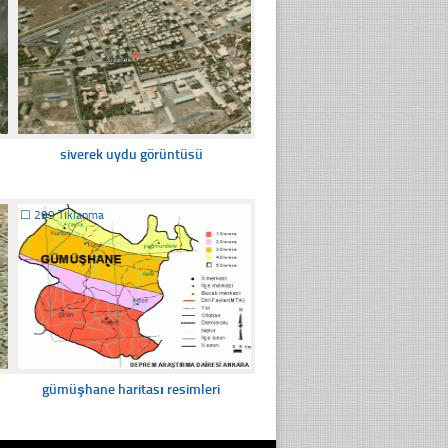
siverek uydu görüntüsü
☐
299 Tıklanma
gümüşhane haritası resimleri