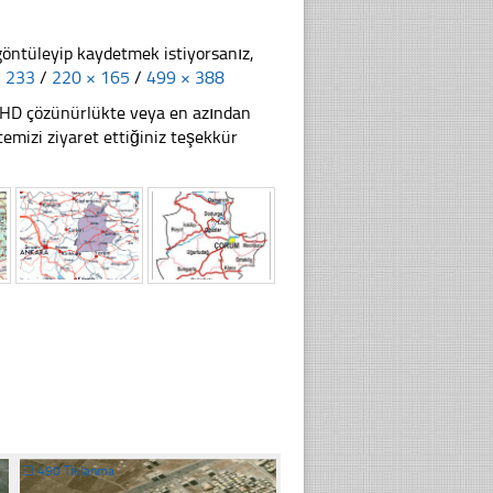
göntüleyip kaydetmek istiyorsanız,
× 233
/
220 × 165
/
499 × 388
li HD çözünürlükte veya en azından
mizi ziyaret ettiğiniz teşekkür
☐
490 Tıklanma