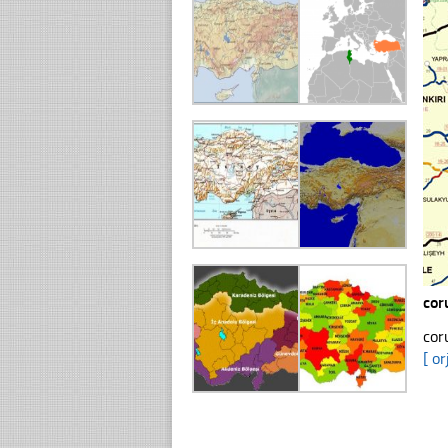
cor
cor
[ or