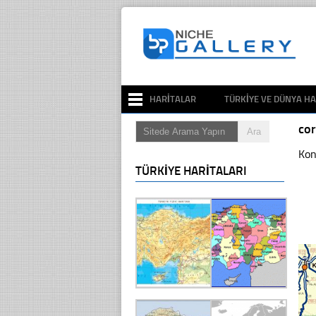
HARITALAR
TÜRKIYE VE DÜNYA HA
co
Kon
TÜRKIYE HARITALARI