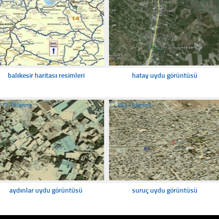
balıkesir haritası resimleri
hatay uydu görüntüsü
173 Tıklanma
☐
383 Tıklanma
aydınlar uydu görüntüsü
suruç uydu görüntüsü