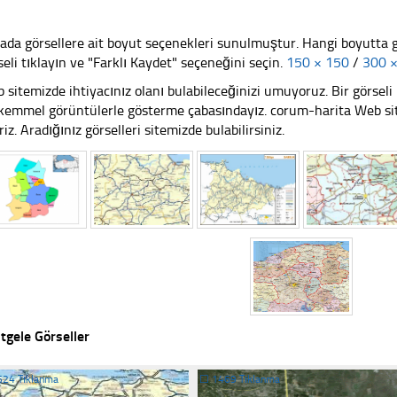
ada görsellere ait boyut seçenekleri sunulmuştur. Hangi boyutta 
seli tıklayın ve "Farklı Kaydet" seçeneğini seçin.
150 × 150
/
300 
 sitemizde ihtiyacınız olanı bulabileceğinizi umuyoruz. Bir görse
emmel görüntülerle gösterme çabasındayız. corum-harita Web site
riz. Aradığınız görselleri sitemizde bulabilirsiniz.
tgele Görseller
524 Tıklanma
☐
1469 Tıklanma