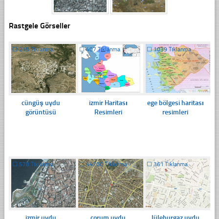
Rastgele Görseller
☐
215 Tıklanma
☐
407 Tıklanma
☐
1039 Tıklanma
cüngüş uydu
izmir Haritası
ege bölgesi haritası
görüntüsü
Resimleri
resimleri
☐
578 Tıklanma
☐
44700 Tıklanma
☐
361 Tıklanma
izmir uydu
çorum uydu
lüleburgaz uydu