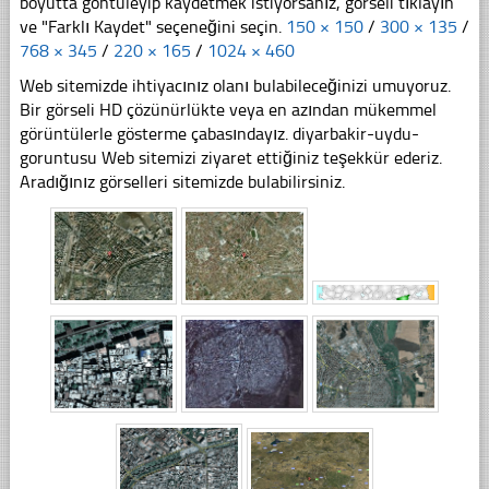
boyutta göntüleyip kaydetmek istiyorsanız, görseli tıklayın
ve "Farklı Kaydet" seçeneğini seçin.
150 × 150
/
300 × 135
/
768 × 345
/
220 × 165
/
1024 × 460
Web sitemizde ihtiyacınız olanı bulabileceğinizi umuyoruz.
Bir görseli HD çözünürlükte veya en azından mükemmel
görüntülerle gösterme çabasındayız. diyarbakir-uydu-
goruntusu Web sitemizi ziyaret ettiğiniz teşekkür ederiz.
Aradığınız görselleri sitemizde bulabilirsiniz.