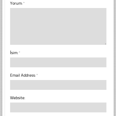
Yorum:
*
İsim:
*
Email Address:
*
Website: