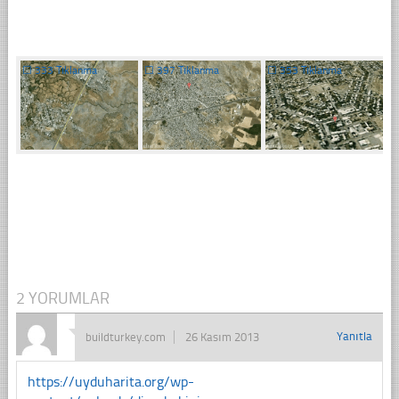
☐
333 Tıklanma
☐
397 Tıklanma
☐
353 Tıklanma
2 YORUMLAR
Yanıtla
buildturkey.com
26 Kasım 2013
https://uyduharita.org/wp-