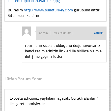
content/uploads/diyarbakir.jpg
…..
Bu resim
http://www.buildturkey.cıom
gurubuna aittir,
Sitenizden kaldırın
Yanıtla
admin
29 Aralık 2013
resimlerin size ait olduğunu düşünüyorsanız
kendi resimlerinizin linkleri ile birlikte bizimle
iletişime geçiniz lütfen
Lütfen Yorum Yapın
E-posta adresiniz yayınlanmayacak.
Gerekli alanlar
*
ile işaretlenmişlerdir