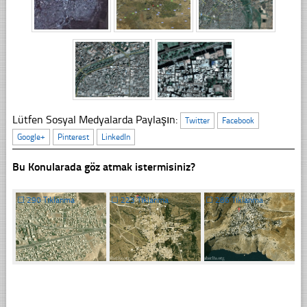
Lütfen Sosyal Medyalarda Paylaşın:
Twitter
Facebook
Google+
Pinterest
LinkedIn
Bu Konularada göz atmak istermisiniz?
☐
290 Tıklanma
☐
223 Tıklanma
☐
286 Tıklanma