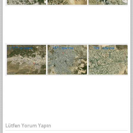
☐
357 Tıklanma
☐
397 Tıklanma
☐
289 Tıklanma
Lütfen Yorum Yapın