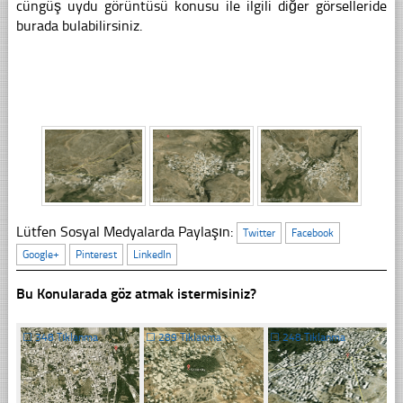
cüngüş uydu görüntüsü konusu ile ilgili diğer görselleride
burada bulabilirsiniz.
Lütfen Sosyal Medyalarda Paylaşın:
Twitter
Facebook
Google+
Pinterest
LinkedIn
Bu Konularada göz atmak istermisiniz?
☐
348 Tıklanma
☐
289 Tıklanma
☐
248 Tıklanma