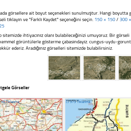
ada görsellere ait boyut seçenekleri sunulmuştur. Hangi boyutta 
seli tıklayın ve "Farklı Kaydet" seçeneğini seçin.
150 × 150
/
300 
25
 sitemizde ihtiyacınız olanı bulabileceğinizi umuyoruz. Bir görse
emmel görüntülerle gösterme çabasındayız. cungus-uydu-goruntus
ekkür ederiz. Aradığınız görselleri sitemizde bulabilirsiniz.
tgele Görseller
290 Tıklanma
☐
373 Tıklanma