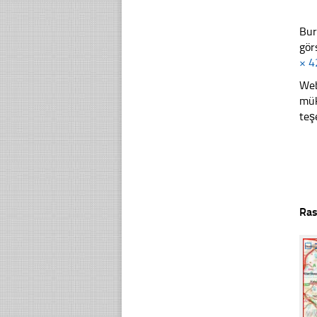
Bur
gör
× 4
Web
mük
teş
Ras
☐