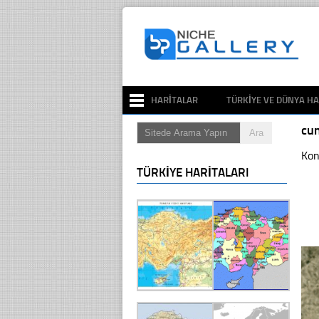
HARITALAR
TÜRKIYE VE DÜNYA HA
cu
Kon
TÜRKIYE HARITALARI