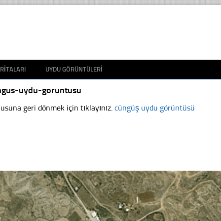
RITALARI
UYDU GÖRÜNTÜLERI
ngus-uydu-goruntusu
usuna geri dönmek için tıklayınız.
cüngüş uydu görüntüsü