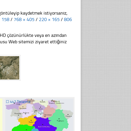
göntüleyip kaydetmek istiyorsanız,
× 158
/
768 × 405
/
220 × 165
/
806
li HD çözünürlükte veya en azından
u Web sitemizi ziyaret ettiğiniz
☐
447 Tıklanma