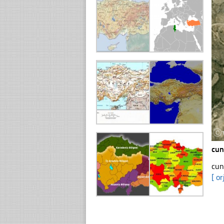
cun
cun
[ or